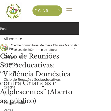
DOAR
Post
All Posts
Creche Comunitária Meimei e Oficinas Mário Barbosa
All Posts
4 de set. de 2024
1 min de leitura
Ciclo de Reuniões
Campanha
Socioeducativas:
Oficinas
Evento
“Violência Doméstica
Ciclo de Reuniões Sócioeducativas
contra Crianças e
Creche
Adolescentes” (Aberto
Fotos
ao público)
Voluntariado
Vagas