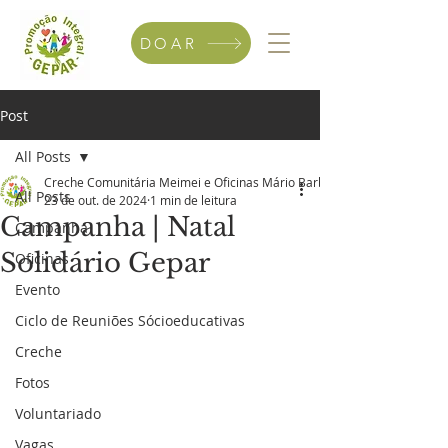
DOAR
Post
All Posts
Creche Comunitária Meimei e Oficinas Mário Barbosa
All Posts
23 de out. de 2024
1 min de leitura
Campanha | Natal
Campanha
Solidário Gepar
Oficinas
Evento
Ciclo de Reuniões Sócioeducativas
Creche
Fotos
Voluntariado
Vagas