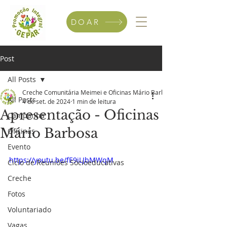
DOAR
Post
All Posts
Creche Comunitária Meimei e Oficinas Mário Barbosa
All Posts
4 de set. de 2024
1 min de leitura
Apresentação - Oficinas
Campanha
Mário Barbosa
Oficinas
Evento
https://youtu.be/fE9iLJbMWqM
Ciclo de Reuniões Sócioeducativas
Creche
Fotos
Voluntariado
Vagas