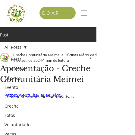
DOAR
Post
All Posts
Creche Comunitária Meimei e Oficinas Mário Barbosa
All Posts
4 de set. de 2024
1 min de leitura
Apresentação - Creche
Campanha
Comunitária Meimei
Oficinas
Evento
https://youtu.be/jsBaelJPlm8
Ciclo de Reuniões Sócioeducativas
Creche
Fotos
Voluntariado
Vagas