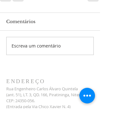
Comentários
Escreva um comentário
ENDEREÇO
Rua Engenheiro Carlos Álvaro Quintela
(ant. 51), LT. 3, QD. 166, Piratininga, Niterói.
CEP:
24350-056
.
(Entrada pela Via Chico Xavier N. 4)
CONTATO
21 3026-5831
21 99191-0824